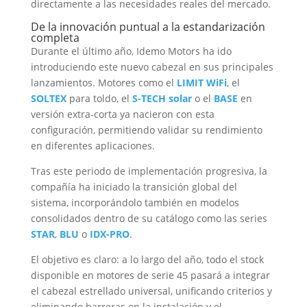
directamente a las necesidades reales del mercado
.
De la innovación puntual a la estandarización
completa
Durante el último año
,
Idemo Motors ha ido
introduciendo este nuevo cabezal en sus principales
lanzamientos
.
Motores como el
LIMIT WiFi
,
el
SOLTEX
para toldo
,
el
S-TECH solar
o el
BASE
en
versión extra-corta ya nacieron con esta
configuración
,
permitiendo validar su rendimiento
en diferentes aplicaciones
.
Tras este periodo de implementación progresiva
,
la
compañía ha iniciado la transición global del
sistema
,
incorporándolo también en modelos
consolidados dentro de su catálogo como las series
STAR
,
BLU
o
IDX-PRO
.
El objetivo es claro
:
a lo largo del año
,
todo el stock
disponible en motores de serie
45
pasará a integrar
el cabezal estrellado universal
,
unificando criterios y
eliminando barreras en la instalación y el