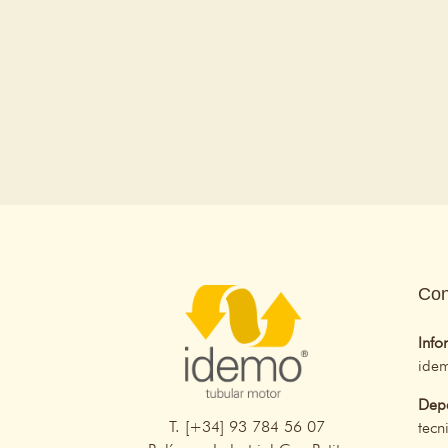
Con
Info
ide
Depa
T. [+34] 93 784 56 07
tec