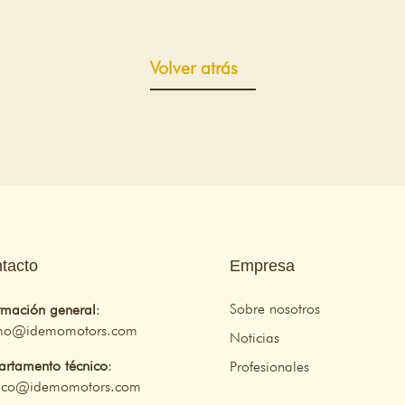
Volver atrás
tacto
Empresa
Sobre nosotros
rmación general
:
mo@idemomotors.com
Noticias
rtamento técnico
:
Profesionales
nico@idemomotors.com