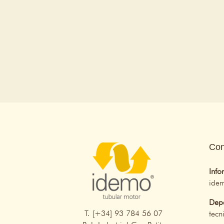
Con
Info
ide
Depa
T. [+34] 93 784 56 07
tec