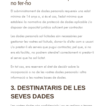
no fer-ho
El subministrament de dades personals requereix una edat
mínima de 14 anys o, si és el cas, l'edat mínima que
estableixi la normativa de protecció de dades aplicable i/o
disposar de capacitat jurídica suficient per contractar.
Les dades personals sol·licitades són necessàries per
gestionar les vostres sol·licituds, donar-lo d'alta com a usuari
i/o prestar-li els serveis que pugui contractar, pel que, si no
ens els facilita, no podrem atendre'l correctament ni prestar-li
el servei que ha sol·licitat.
En tot cas, ens reservem el dret de decidir sobre la
incorporació o no de les vostres dades personals i altra
informació a les nostres bases de dades.
3. DESTINATARIS DE LES
SEVES DADES
Les vostres dades són confidencials i no se cediran a tercers,