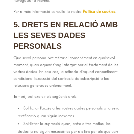
navegador d'Internet.
Per a més informació consulta la nostra
Política de cookies
.
5. DRETS EN RELACIÓ AMB
LES SEVES DADES
PERSONALS
Qualsevol persona pot retirar el consentiment en qualsevol
moment, quan aquest s'hagi atorgat per al tractament de les
vostres dades. En cap cas, la retirada d'aquest consentiment
condiciona l'execució del contracte de subscripció o les
relacions generades anteriorment.
També, pot exercir els següents drets:
Sol·licitar l'accés a les vostres dades personals o la seva
rectificació quan siguin inexactes.
Sol·licitar la supressió quan, entre altres motius, les
dades ja no siguin necessàries per als fins per als que van