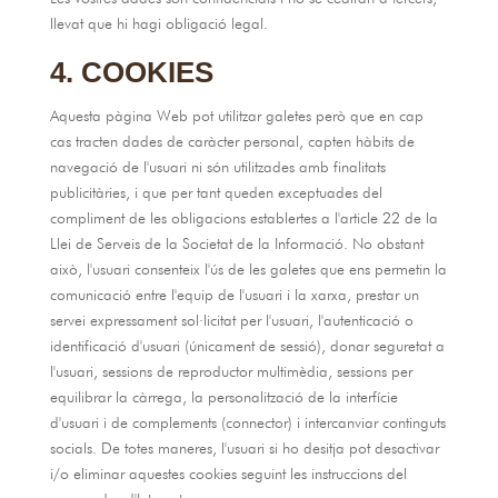
llevat que hi hagi obligació legal.
4. COOKIES
Aquesta pàgina Web pot utilitzar galetes però que en cap
cas tracten dades de caràcter personal, capten hàbits de
navegació de l'usuari ni són utilitzades amb finalitats
publicitàries, i que per tant queden exceptuades del
compliment de les obligacions establertes a l'article 22 de la
Llei de Serveis de la Societat de la Informació. No obstant
això, l'usuari consenteix l'ús de les galetes que ens permetin la
comunicació entre l'equip de l'usuari i la xarxa, prestar un
servei expressament sol·licitat per l'usuari, l'autenticació o
identificació d'usuari (únicament de sessió), donar seguretat a
l'usuari, sessions de reproductor multimèdia, sessions per
equilibrar la càrrega, la personalització de la interfície
d'usuari i de complements (connector) i intercanviar continguts
socials. De totes maneres, l'usuari si ho desitja pot desactivar
i/o eliminar aquestes cookies seguint les instruccions del