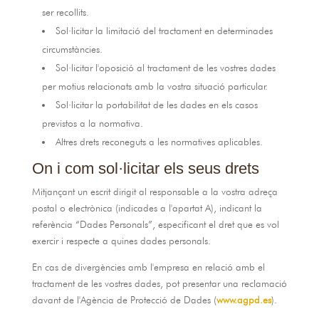
ser recollits.
Sol·licitar la limitació del tractament en determinades
circumstàncies.
Sol·licitar l'oposició al tractament de les vostres dades
per motius relacionats amb la vostra situació particular.
Sol·licitar la portabilitat de les dades en els casos
previstos a la normativa.
Altres drets reconeguts a les normatives aplicables.
On i com sol·licitar els seus drets
Mitjançant un escrit dirigit al responsable a la vostra adreça
postal o electrònica (indicades a l'apartat A), indicant la
referència “Dades Personals”, especificant el dret que es vol
exercir i respecte a quines dades personals.
En cas de divergències amb l'empresa en relació amb el
tractament de les vostres dades, pot presentar una reclamació
davant de l'Agència de Protecció de Dades (
www.agpd.es
).