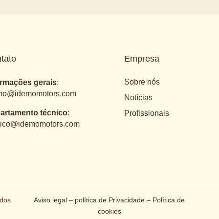
tato
Empresa
Sobre nós
ormações gerais
:
mo@idemomotors.com
Notícias
artamento técnico
:
Profissionais
nico@idemomotors.com
ados
Aviso legal
–
política de Privacidade
–
Política de
cookies