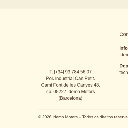
Con
T. [+34] 93 784 56 07
inf
Pol. Industrial Can Petit.
ide
Camí Font de les Canyes 48.
cp. 08227 Idemo Motors
Dep
(Barcelona)
tec
© 2026 Idemo Motors – Todos os direitos reserv