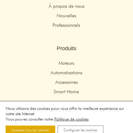
À propos de nous
Nouvelles
Professionnels
Produits
Moteurs
Automatisations
Accessoires
Smart Home
Nous utilisons des cookies pour vous offrir la meilleure expérience sur
© 2026 Idemo Motors – Tous droits réservés
notre site Internet.
Mentions légales
–
politique de confidentialité
–
Politique de
Vous pouvez consulter notre
Politique de cookies
.
cookies
Acceptez tous les cookies
Configurer les cookies
conception de sites Web:
Persuadiendo.com