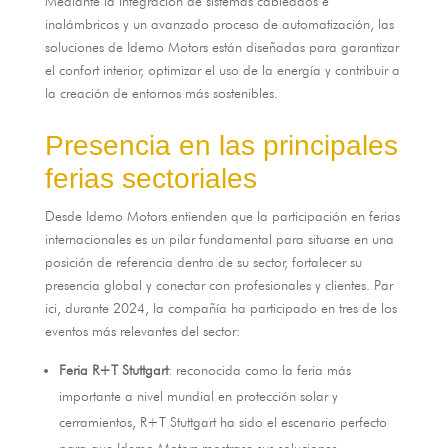
Mediante la integración de sistemas cableados e
inalámbricos y un avanzado proceso de automatización
,
las
soluciones de Idemo Motors están diseñadas para garantizar
el confort interior
,
optimizar el uso de la energía y contribuir a
la creación de entornos más sostenibles
.
Presencia en las principales
ferias sectoriales
Desde Idemo Motors entienden que la participación en ferias
internacionales es un pilar fundamental para situarse en una
posición de referencia dentro de su sector
,
fortalecer su
presencia global y conectar con profesionales y clientes
. Par
ici,
durante
2024,
la compañía ha participado en tres de los
eventos más relevantes del sector
:
Feria R+T Stuttgart
:
reconocida como la feria más
importante a nivel mundial en protección solar y
cerramientos
,
R+T Stuttgart ha sido el escenario perfecto
para que Idemo Motors mostrase sus soluciones