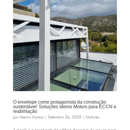
O envelope como protagonista da construção
sustentável: Soluções Idemo Motors para ECCN e
reabilitação
por
Idemo Motors
|
Setembro 26, 2025
|
Motores
A janela e a envolvente do edifício deixaram de ser um mero