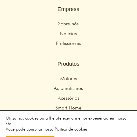
Empresa
Sobre nós
Notícias
Profissionais
Produtos
Motores
Automatismos
Acessórios
Smart Home
Utilizamos cookies para lhe oferecer a melhor experiência em nosso
site.
© 2026 Idemo Motors – Todos os direitos reservados
Você pode consultar nosso
Política de cookies
.
Aviso legal
–
política de Privacidade
–
Política de cookies