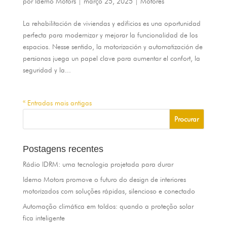
por
Idemo Motors
|
março 25, 2025
|
Motores
La rehabilitación de viviendas y edificios es una oportunidad
perfecta para modernizar y mejorar la funcionalidad de los
espacios
. Nesse sentido,
la motorización y automatización de
persianas juega un papel clave para aumentar el confort
,
la
seguridad y la..
.
« Entradas mais antigas
Postagens recentes
Rádio IDRM: uma tecnologia projetada para durar
Idemo Motors promove o futuro do design de interiores
motorizados com soluções rápidas, silencioso e conectado
Automação climática em toldos: quando a proteção solar
fica inteligente