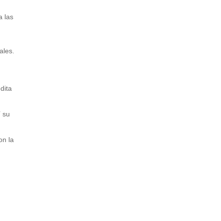
a las
ales.
dita
í su
on la