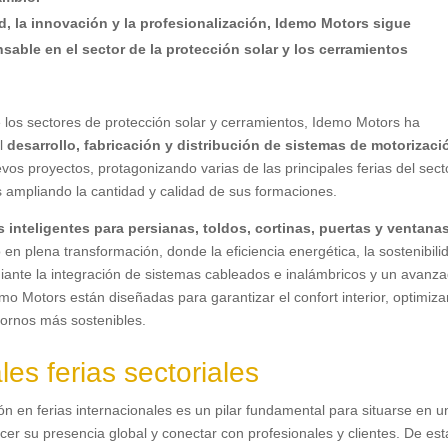
d, la innovación y la profesionalización, Idemo Motors sigue
able en el sector de la protección solar y los cerramientos
 los sectores de protección solar y cerramientos, Idemo Motors ha
el
desarrollo, fabricación y distribución de sistemas de motorizaci
vos proyectos, protagonizando varias de las principales ferias del sect
 ampliando la cantidad y calidad de sus formaciones.
 inteligentes para persianas, toldos, cortinas, puertas y ventana
 plena transformación, donde la eficiencia energética, la sostenibili
ediante la integración de sistemas cableados e inalámbricos y un avanz
o Motors están diseñadas para garantizar el confort interior, optimizar
ntornos más sostenibles.
les ferias sectoriales
n en ferias internacionales es un pilar fundamental para situarse en u
ecer su presencia global y conectar con profesionales y clientes. De est