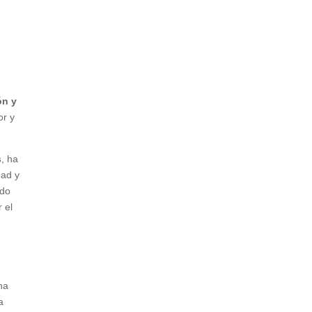
ón y
or y
s
, ha
dad y
ado
 el
na
a