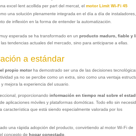
na excel·lent acollida per part del mercat,
el
motor Limit Wi-Fi
45
omo una solución plenamente integrada en el día a día de instaladores
o de inflexión en la forma de entender la automatización
.
muy esperada se ha transformado en un
producto maduro
,
fiable y 
 las tendencias actuales del mercado
,
sino para anticiparse a ellas
.
ación a estándar
 el propio motor
ha demostrado ser una de las decisiones tecnológica
tividad ya no se percibe como un extra
,
sino como una ventaja estruct
 mejora la experiencia del usuario
.
reccional
,
proporcionando
información en tiempo real sobre el esta
esde aplicaciones móviles y plataformas domóticas
.
Todo ello sin necesi
a característica que está siendo especialmente valorada por los
litado una rápida adopción del producto
,
convirtiendo al motor Wi-Fi de
el concepto de
hogar conectado
.