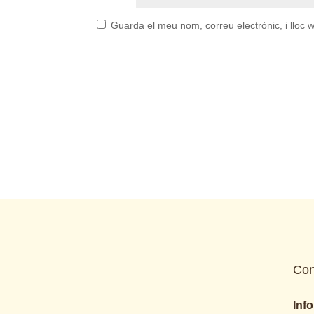
Guarda el meu nom, correu electrònic, i llo
Con
Inf