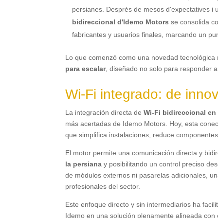
persianes. Després de mesos d'expectatives i u
bidireccional d'Idemo Motors
se consolida c
fabricantes y usuarios finales
,
marcando un punt
Lo que comenzó como una novedad tecnológica 
para escalar
,
diseñado no solo para responder a
Wi-Fi integrado
:
de innov
La integración directa de
Wi-Fi bidireccional en
más acertadas de Idemo Motors
. Hoy,
esta conec
que simplifica instalaciones
,
reduce componentes y
El motor permite una comunicación directa y bidi
la persiana
y posibilitando un control preciso d
de módulos externos ni pasarelas adicionales
,
un
profesionales del sector
.
Este enfoque directo y sin intermediarios ha faci
Idemo en una solución plenamente alineada con 