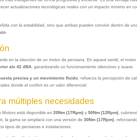
ecer actualizaciones tecnológicas reales con un impacto mínimo en co
ñida con la estabilidad
,
sino que ambas pueden convivir dentro de un
azo
.
ión
nante en la elección de un motor de persiana
. En aquest sentit,
el motor
erior als 42 dBA
,
garantizando un funcionamiento silencioso y suave
.
uesta precisa y un movimiento fluido
,
refuerza la percepción de ca
ales donde el confort es un valor diferencial
.
a múltiples necesidades
 Motors está disponible en
20Nm (17Rpm)
y
50Nm (12Rpm)
,
cubrien
nt,
la gama se ampliará con una versión de
30Nm (17Rpm)
,
reforzando
tos tipos de persianas e instalaciones
.