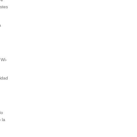
stes
a
 Wi-
lidad
do
 la