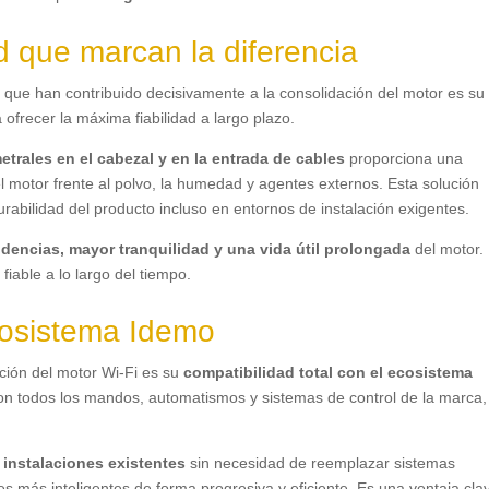
d que marcan la diferencia
 que han contribuido decisivamente a la consolidación del motor es su
ofrecer la máxima fiabilidad a largo plazo
.
trales en el cabezal y en la entrada de cables
proporciona una
l motor frente al polvo
,
la humedad y agentes externos
.
Esta solución
urabilidad del producto incluso en entornos de instalación exigentes
.
idencias
,
mayor tranquilidad y una vida útil prolongada
del motor
.
fiable a lo largo del tiempo
.
ecosistema Idemo
ación del motor Wi-Fi es su
compatibilidad total con el ecosistema
 con todos los mandos
,
automatismos y sistemas de control de la marca
,
 instalaciones existentes
sin necesidad de reemplazar sistemas
nes más inteligentes de forma progresiva y eficiente
.
Es una ventaja cla