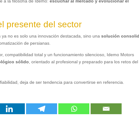
 a la filosofía de Idemo
:
escuchar al mercado y evolucionar el
l presente del sector
s ya no es solo una innovación destacada
,
sino una
solución consoli
tomatización de persianas
.
or
,
compatibilidad total y un funcionamiento silencioso
,
Idemo Motors
ológico sólido
,
orientado al profesional y preparado para los retos del
iabilidad
,
deja de ser tendencia para convertirse en referencia
.