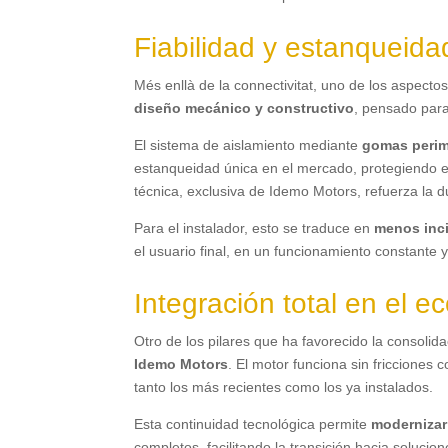
Fiabilidad y estanqueida
Més enllà de la connectivitat,
uno de los aspectos
diseño mecánico y constructivo
,
pensado para 
El sistema de aislamiento mediante
gomas perime
estanqueidad única en el mercado
,
protegiendo e
técnica
,
exclusiva de Idemo Motors
,
refuerza la d
Para el instalador
,
esto se traduce en
menos inc
el usuario final
,
en un funcionamiento constante y 
Integración total en el 
Otro de los pilares que ha favorecido la consolid
Idemo Motors
.
El motor funciona sin fricciones
tanto los más recientes como los ya instalados
.
Esta continuidad tecnológica permite
modernizar
completos
,
facilitando la transición hacia solucio