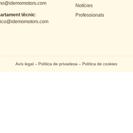
mo@idemomotors.com
Notícies
artament tècnic
:
Professionals
nico@idemomotors.com
Avís legal
–
Política de privadesa
–
Política de cookies