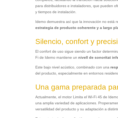
para distribuidores e instaladores
,
que pueden ofr
y tiempos de instalación
.
Idemo demuestra así que la innovación no está re
estrategia de producto coherente y a largo pl
Silencio
,
confort y precis
El confort de uso sigue siendo un factor determi
Fi de Idemo mantiene un
nivell de sonoritat inf
Este bajo nivel acústico
,
combinado con una
resp
del producto
,
especialmente en entornos residenci
Una gama preparada par
Actualmente
, el motor Limita el Wi-Fi 45
de Idemo
una amplia variedad de aplicaciones
. Properame
versatilidad del producto y su adaptación a distin