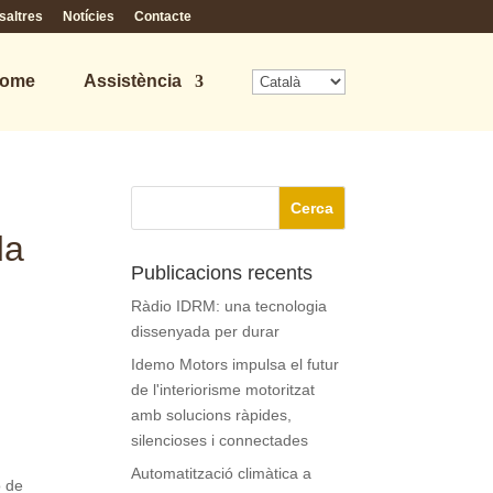
saltres
Notícies
Contacte
Home
Assistència
da
Publicacions recents
Ràdio IDRM: una tecnologia
dissenyada per durar
Idemo Motors impulsa el futur
de l'interiorisme motoritzat
amb solucions ràpides,
silencioses i connectades
Automatització climàtica a
ó de