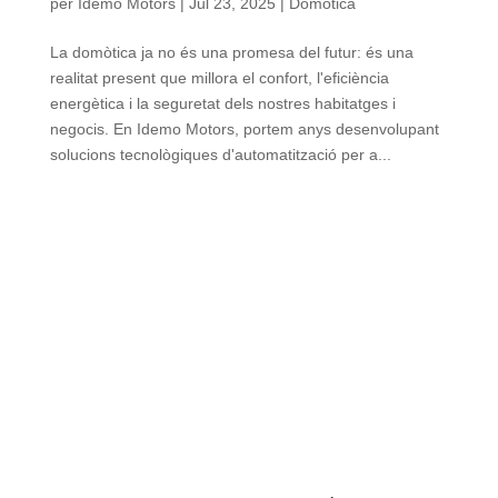
per
Idemo Motors
|
Jul 23, 2025
|
Domòtica
La domòtica ja no és una promesa del futur: és una
realitat present que millora el confort, l'eficiència
energètica i la seguretat dels nostres habitatges i
negocis. En Idemo Motors, portem anys desenvolupant
solucions tecnològiques d'automatització per a...