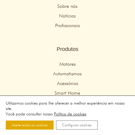
Sobre nós
Notícias
Profissionais
Produtos
Motores
Automatismos
Acessórios
Smart Home
Utilizamos cookies para lhe oferecer a melhor experiência em nosso
site.
© 2026 Idemo Motors – Todos os direitos reservados
Você pode consultar nosso
Política de cookies
.
Aviso legal
–
política de Privacidade
–
Política de cookies
Aceite todos os cookies
Configurar cookies
web design:
Persuadiendo.com