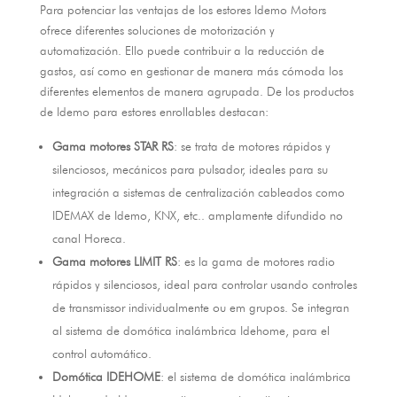
Para potenciar las ventajas de los estores Idemo Motors
ofrece diferentes soluciones de motorización y
automatización
.
Ello puede contribuir a la reducción de
gastos
,
así como en gestionar de manera más cómoda los
diferentes elementos de manera agrupada
.
De los productos
de Idemo para estores enrollables destacan
:
Gama motores STAR RS
:
se trata de motores rápidos y
silenciosos
,
mecánicos para pulsador
,
ideales para su
integración a sistemas de centralización cableados como
IDEMAX de Idemo
, KNX, etc.. amplamente difundido no
canal Horeca.
Gama motores LIMIT RS
:
es la gama de motores radio
rápidos y silenciosos
, ideal para controlar usando controles
de transmissor individualmente ou em grupos.
Se integran
al sistema de domótica inalámbrica Idehome
,
para el
control automático
.
Domótica IDEHOME
:
el sistema de domótica inalámbrica