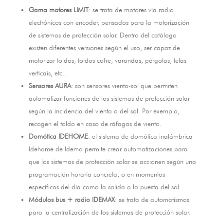
Gama motores LIMIT
:
se trata de motores vía radio
electrónicos con encoder
,
pensados para la motorización
de sistemas de protección solar
.
Dentro del catálogo
existen diferentes versiones según el uso
, ser capaz de
motorizar toldos, toldos cofre, varandas,
pérgolas
, telas
verticais, etc..
Sensores AURA
:
son sensores viento-sol que permiten
automatizar funciones de los sistemas de protección solar
según la incidencia del viento o del sol
. Por exemplo,
recogen el toldo en caso de ráfagas de viento
.
Domótica IDEHOME
:
el sistema de domótica inalámbrica
Idehome de Idemo permite crear automatizaciones para
que los sistemas de protección solar se accionen según una
programación horaria concreta
,
o en momentos
específicos del día como la salida o la puesta del sol
.
Módulos bus
+
radio IDEMAX
:
se trata de automatismos
para la centralización de los sistemas de protección solar
.