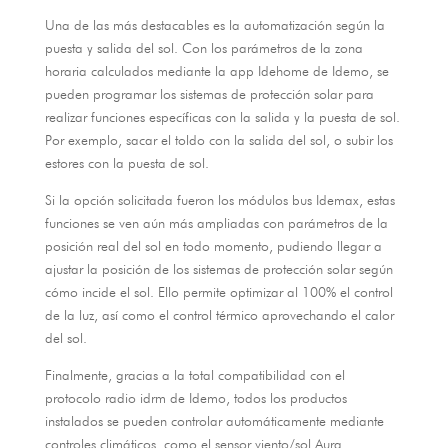
Una de las más destacables es la automatización según la
puesta y salida del sol
.
Con los parámetros de la zona
horaria calculados mediante la app Idehome de Idemo
,
se
pueden programar los sistemas de protección solar para
realizar funciones específicas con la salida y la puesta de sol
.
Por exemplo,
sacar el toldo con la salida del sol
,
o subir los
estores con la puesta de sol
.
Si la opción solicitada fueron los módulos bus Idemax
,
estas
funciones se ven aún más ampliadas con parámetros de la
posición real del sol en todo momento
,
pudiendo llegar a
ajustar la posición de los sistemas de protección solar según
cómo incide el sol
.
Ello permite optimizar al
100%
el control
de la luz
,
así como el control térmico aprovechando el calor
del sol
.
Finalmente,
gracias a la total compatibilidad con el
protocolo radio idrm de Idemo
,
todos los productos
instalados se pueden controlar automáticamente mediante
controles climáticos
,
como el sensor viento/sol Aura
,