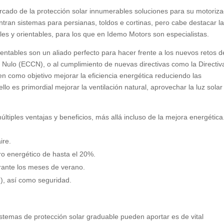
ado de la protección solar innumerables soluciones para su motorizac
ntran sistemas para persianas
, toldos e cortinas,
pero cabe destacar l
les y orientables
,
para los que en Idemo Motors son especialistas
.
ientables son un aliado perfecto para hacer frente a los nuevos retos d
 Nulo
(ECCN),
o al cumplimiento de nuevas directivas como la Directiv
en como objetivo mejorar la eficiencia energética reduciendo las
ello es primordial mejorar la ventilación natural
,
aprovechar la luz solar
́ltiples ventajas y beneficios
,
más allá incluso de la mejora energética
aire
.
o energético de hasta el
20%.
urante los meses de verano
.
d
),
así como seguridad
.
istemas de protección solar graduable pueden aportar es de vital