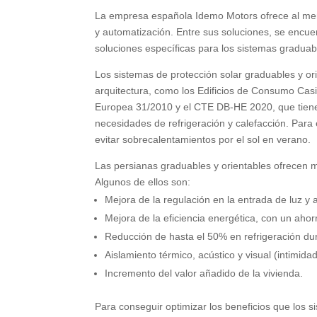
La empresa española Idemo Motors ofrece al merc
y automatización
.
Entre sus soluciones
,
se encue
soluciones específicas para los sistemas graduab
Los sistemas de protección solar graduables y or
arquitectura
,
como los Edificios de Consumo Casi
Europea
31/2010
y el CTE DB-HE
2020,
que tien
necesidades de refrigeración y calefacción
.
Para 
evitar sobrecalentamientos por el sol en verano
.
Las persianas graduables y orientables ofrecen mu
Algunos de ellos son
:
Mejora de la regulación en la entrada de luz y 
Mejora de la eficiencia energética
,
con un ahorr
Reducción de hasta el
50%
en refrigeración d
Aislamiento térmico
,
acústico y visual
(
intimida
Incremento del valor añadido de la vivienda
.
Para conseguir optimizar los beneficios que los s