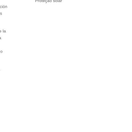
Proteção solar
ión
as
e la
a
 o
.