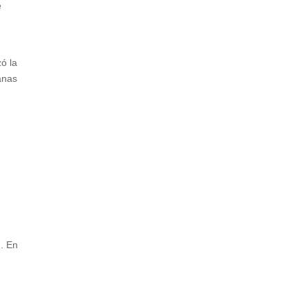
e
ó la
anas
n
.
En