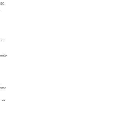
90,
a
ión
mite
a
home
anas