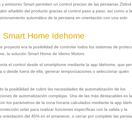
y emisores Smart permiten un control preciso de las persianas Zblind
valor añadido del producto gracias al control paso a paso
,
así como a l
sicionamiento automático de la persiana en orientación con una solo
 de Smart Home Idehome
 proyecto era la posibilidad de controlar todos los sistemas de protecc
ome
,
la solución Smart Home de Idemo Motors
.
orta el control desde el smartphone mediante la app Idehome
,
que per
a o desde fuera de ella
,
generar temporizaciones o seleccionar quién
o la posibilidad de cubrir las necesidades de automatización de los
uciones de automatización complejas
.
Una de las más destacables es l
on los parámetros de la zona horaria calculados mediante la app Ide
tección solar para realizar funciones específicas con la salida y la
 orientación del
45%
en el amanecer
,
o cerrar por completo las persi