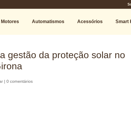
S
Motores
Automatismos
Acessórios
Smart
a gestão da proteção solar no
irona
ar
|
0 comentários