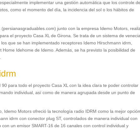
 especialmente implementar una gestión automática que los controle d
etos
,
como el momento del día
,
la incidencia del sol o los hábitos de
s
(
persianasgraduables.com
)
junto con la empresa Idemo Motors
,
realiz
para el proyecto Casa XL de Girona
.
Se trata de un sistema de veneci
 a los que se han implementado receptores Idemo Hirschmann idrm
,
art Home Idehome de Idemo
.
Además
,
se ha previsto la posibilidad de
.
idrm
d
90
para todo el proyecto Casa XL con la idea clara te poder controlar
mando individual
,
así como de manera agrupada desde un punto de
o
,
Idemo Motors ofreció la tecnología radio IDRM como la mejor opció
mann idrm con conector plug ST
,
controlados de manera individual con
ado con un emisor SMART-16 de
16
canales con control individual y