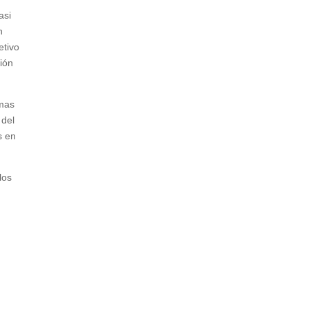
asi
n
etivo
ción
emas
 del
s en
los