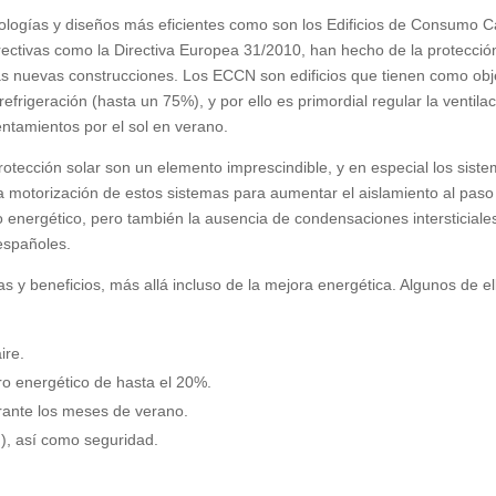
dologías y diseños más eficientes como son los Edificios de Consumo C
rectivas como la Directiva Europea 31/2010, han hecho de la protecció
as nuevas construcciones. Los ECCN son edificios que tienen como obj
efrigeración (hasta un 75%), y por ello es primordial regular la ventila
lentamientos por el sol en verano.
rotección solar son un elemento imprescindible, y en especial los sist
la motorización de estos sistemas para aumentar el aislamiento al paso
 energético, pero también la ausencia de condensaciones intersticiale
 españoles.
as y beneficios, más allá incluso de la mejora energética. Algunos de el
ire.
rro energético de hasta el 20%.
rante los meses de verano.
d), así como seguridad.