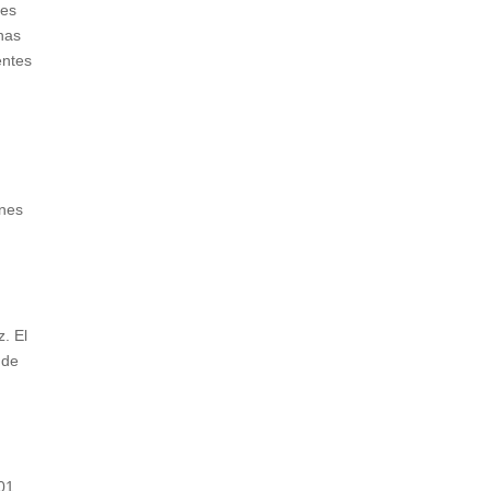
tes
nas
entes
ones
e
. El
 de
E01