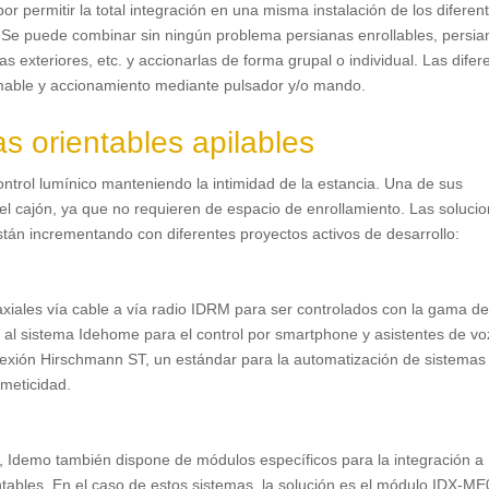
permitir la total integración en una misma instalación de los diferen
 Se puede combinar sin ningún problema persianas enrollables, persia
s exteriores, etc. y accionarlas de forma grupal o individual. Las difer
amable y accionamiento mediante pulsador y/o mando.
s orientables apilables
ontrol lumínico manteniendo la intimidad de la estancia. Una de sus
del cajón, ya que no requieren de espacio de enrollamiento. Las soluci
stán incrementando con diferentes proyectos activos de desarrollo:
axiales vía cable a vía radio IDRM para ser controlados con la gama d
al sistema Idehome para el control por smartphone y asistentes de voz
exión Hirschmann ST, un estándar para la automatización de sistemas
rmeticidad.
es, Idemo también dispone de módulos específicos para la integración a
ntables. En el caso de estos sistemas, la solución es el módulo IDX-M