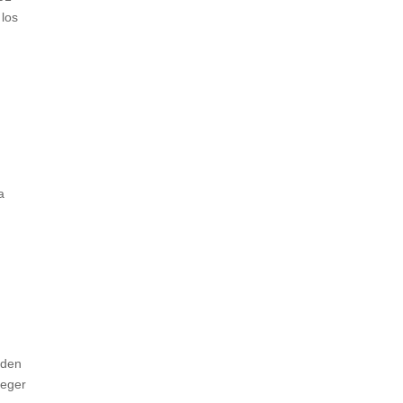
 los
a
eden
teger