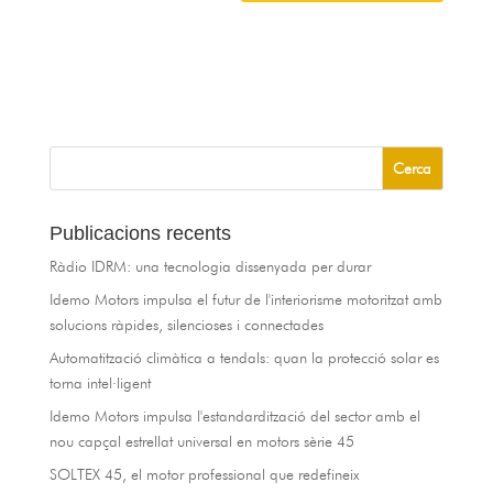
Publicacions recents
Ràdio IDRM: una tecnologia dissenyada per durar
Idemo Motors impulsa el futur de l'interiorisme motoritzat amb
solucions ràpides, silencioses i connectades
Automatització climàtica a tendals: quan la protecció solar es
torna intel·ligent
Idemo Motors impulsa l'estandardització del sector amb el
nou capçal estrellat universal en motors sèrie 45
SOLTEX 45, el motor professional que redefineix