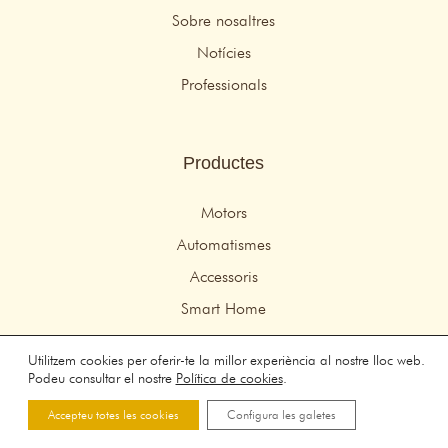
Sobre nosaltres
Notícies
Professionals
Productes
Motors
Automatismes
Accessoris
Smart Home
Utilitzem cookies per oferir-te la millor experiència al nostre lloc web.
© 2026 Idemo Motors – Tots els drets reservats
Podeu consultar el nostre
Política de cookies
.
Avís legal
–
Política de privadesa
–
Política de cookies
Accepteu totes les cookies
Configura les galetes
disseny web:
Persuadiendo.com