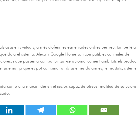
s assistents virtuals, a més d'oferir les esmentades ordres per veu, també té al
e què dota el sistema.
Alexa y Google Home son compatibles con miles de
ectores
, i que passen a compatibilitzar-se automàticament amb tots els produc
del sistema, ja que es pot combinar amb sistemes dalarmes, termòstats, sistem
da como una marca líder en el sector
,
capaz de ofrecer multitud de solucion
rcado
.