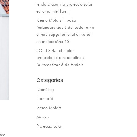
tendals: quan la protecció solar
es torna intel·ligent
Idemo Motors impulsa
l'estandardització del sector amb
el nou capçal estrellat universal
en motors sèrie 45
SOLTEX 45, el motor
professional que redefineix
l'automatització de tendals
Categories
Domòtica
Formació
Idemo Motors
Motors
Protecció solar
 hem