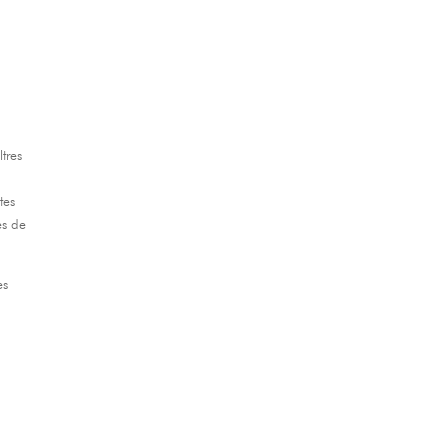
tres
tes
es de
es