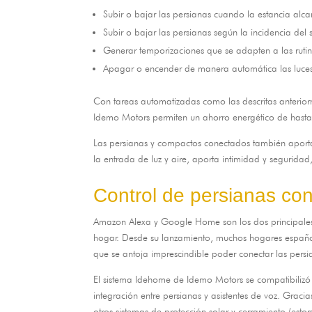
Subir o bajar las persianas cuando la estancia alc
Subir o bajar las persianas según la incidencia del
Generar temporizaciones que se adapten a las rutin
Apagar o encender de manera automática las luce
Con tareas automatizadas como las descritas anterio
Idemo Motors permiten un ahorro energético de hasta
Las persianas y compactos conectados también aporta 
la entrada de luz y aire
,
aporta intimidad y seguridad
Control de persianas co
Amazon Alexa y Google Home son los dos principales 
hogar
.
Desde su lanzamiento
,
muchos hogares español
que se antoja imprescindible poder conectar las pers
El sistema Idehome de Idemo Motors se compatibilizó 
integración entre persianas y asistentes de voz
.
Gracias
otros sistemas de protección solar y cerramiento
(estor