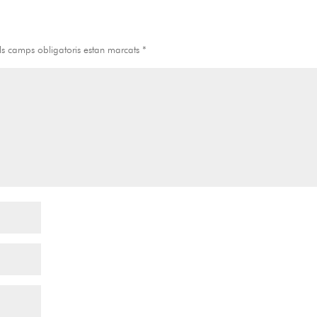
ls camps obligatoris estan marcats
*