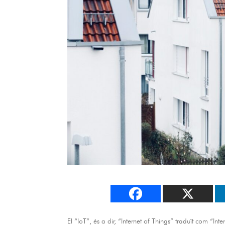
El “IoT”, és a dir, “Internet of Things” traduït com “I