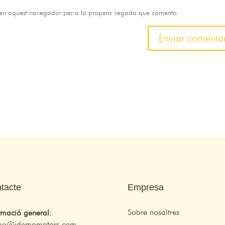
b en aquest navegador per a la propera vegada que comento.
tacte
Empresa
Sobre nosaltres
rmació general
:
mo@idemomotors.com