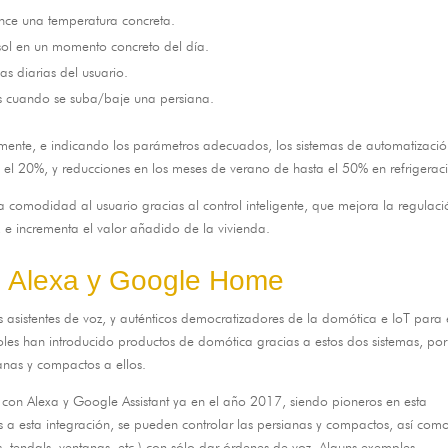
ance una temperatura concreta
.
 sol en un momento concreto del día
.
as diarias del usuario
.
s cuando se suba/baje una persiana
.
rmente
,
e indicando los parámetros adecuados
,
los sistemas de automatizaci
 el
20%,
y reducciones en los meses de verano de hasta el
50%
en refrigerac
comodidad al usuario gracias al control inteligente
,
que mejora la regulaci
,
e incrementa el valor añadido de la vivienda
.
n Alexa y Google Home
asistentes de voz
,
y auténticos democratizadores de la domótica e IoT para 
es han introducido productos de domótica gracias a estos dos sistemas
,
por
ianas y compactos a ellos
.
con Alexa y Google Assistant ya en el año
2017,
siendo pioneros en esta
 a esta integración
,
se pueden controlar las persianas y compactos
,
así com
s, tendals,
ventanas
, etc.)
con sólo dar órdenes de voz
. Alguns exemples