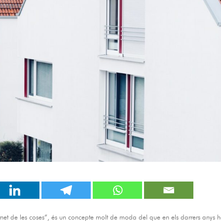
nternet de les coses”, és un concepte molt de moda del que en els darrers anys