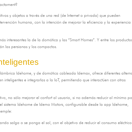
exactament?
tivos y objetos a través de una red
(
de Internet o privada
)
que pueden
intervención humana
,
con la intención de mejorar la eficiencia y la experiencia
s más interesantes la de la domótica y las “Smart Homes”
.
Y entre los producto
án las persianas y los compactos
.
nteligentes
nalámbrica Idehome
,
y de domótica cableada Idemax
,
ofrece diferentes altern
 inteligentes e integrarlas a la IoT
,
permitiendo que interactúen con otros
tivo
,
no sólo mejorar el confort al usuario
,
si no además reducir al mínimo po
el sistema Idehome de Idemo Motors
,
configurable desde la app Idehome
,
xemple:
uando salga o se ponga el sol
,
con el objetivo de reducir el consumo eléctric