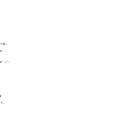
ón de
ión
.
ón en
el
 lo
o