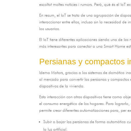
escoltat moltes notícies i rumors. Però, què és el IoT 
En resum,
el IoT se trata de una agrupación de disposi
interaccionar entre ellos
,
incluso sin la necesidad de 
los usuarios
.
El IoT tiene diferentes aplicaciones siendo una de la
más interesantes para conectar a una Smart Home est
Persianas y compactos i
Idemo Motors,
gracias a los sistemas de domótica i
al mercado para convertir las persianas y compactos en
dispositivos de la vivienda
.
Esta interacción con otros dispositivos tiene como obje
el consumo energético de los hogares
.
Para lograrlo
,
permite crear diferentes automatizaciones para
, per e
Subir o bajar las persianas de forma automática c
la luz artificial
.