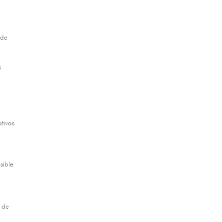
 de
s
ativas
sible
o de