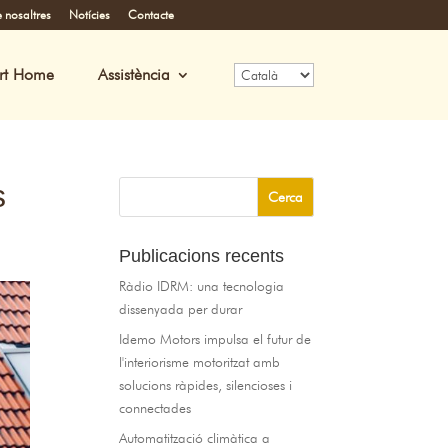
 nosaltres
Notícies
Contacte
rt Home
Assistència
s
Publicacions recents
Ràdio IDRM: una tecnologia
dissenyada per durar
Idemo Motors impulsa el futur de
l'interiorisme motoritzat amb
solucions ràpides, silencioses i
connectades
Automatització climàtica a