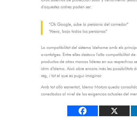
d'aquestes ordres poden ser:
“Ok Google
,
sube la persiana del comedor”
“Alexa
,
baja todas las persianas”
La compatibilitat del sistema Idehome amb els principal
avantatges. Entre elles destaca l'alta compatibilitat d
productos de otras marcas líderes en sus respectivos s
idrm d'Idemo. Això obre encara més les possibilitats 
reg, i tot el que es pugui imaginar.
Amb tot allò esmentat,
Idemo Motors queda consolida
conectadas al nivel de las exigencias actuales del me