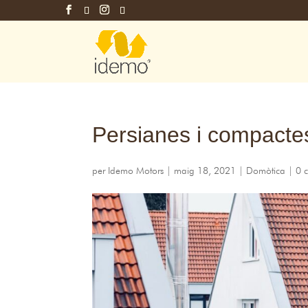
Persianes i compacte
per
Idemo Motors
|
maig 18, 2021
|
Domòtica
|
0 