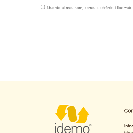
Guarda el meu nom, correu electrònic, i lloc we
Con
Info
ide