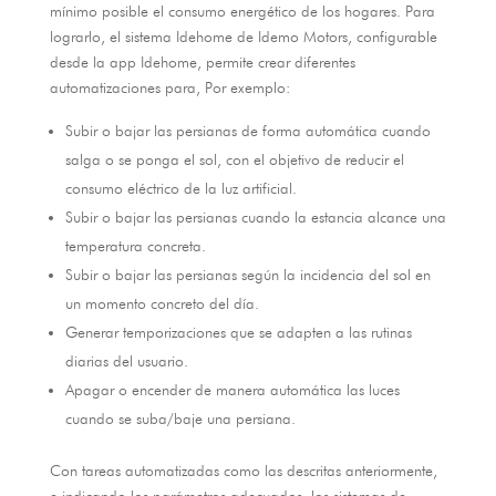
mínimo posible el consumo energético de los hogares
.
Para
lograrlo
,
el sistema Idehome de Idemo Motors
,
configurable
desde la app Idehome
,
permite crear diferentes
automatizaciones para
, Por exemplo:
Subir o bajar las persianas de forma automática cuando
salga o se ponga el sol
,
con el objetivo de reducir el
consumo eléctrico de la luz artificial
.
Subir o bajar las persianas cuando la estancia alcance una
temperatura concreta
.
Subir o bajar las persianas según la incidencia del sol en
un momento concreto del día
.
Generar temporizaciones que se adapten a las rutinas
diarias del usuario
.
Apagar o encender de manera automática las luces
cuando se suba/baje una persiana
.
Con tareas automatizadas como las descritas anteriormente
,
e indicando los parámetros adecuados
,
los sistemas de