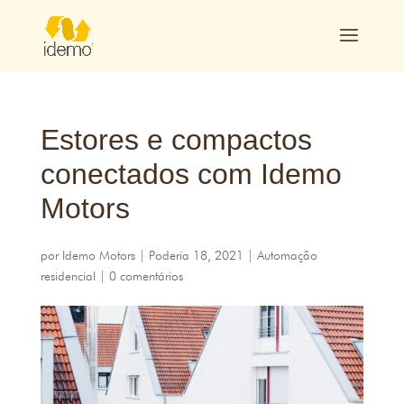
Estores e compactos
conectados com Idemo
Motors
por
Idemo Motors
|
Poderia 18, 2021
|
Automação
residencial
|
0 comentários