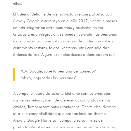
ellos
.
El sistema Idehome de Idemo Motors se compatibilizó con
Alexa y Google Assistant ya en el año
2017,
siendo pioneros
en esta integración entre persianas y asistentes de voz
.
Gracias a esta integración
,
se pueden controlar las persianas
y compactos
,
así como otros sistemas de protección solar y
cerramiento
(
estores
, toldos,
ventanas
, etc.)
con sólo dar
órdenes de voz
. Alguns exemplos dessas ordens podem ser:
“Ok Google
,
sube la persiana del comedor”
“Alexa
,
baja todas las persianas”
A compatibilidade do sistema Idehome com os principais
assistentes virtuais, além de oferecer os comandos de voz
citados, Também tem outras vantagens. Dentre eles, destaca-
se a alta compatibilidade que proporciona ao sistema..
Alexa y Google Home son compatibles con miles de
productos de otras marcas líderes en sus respectivos sectores
,